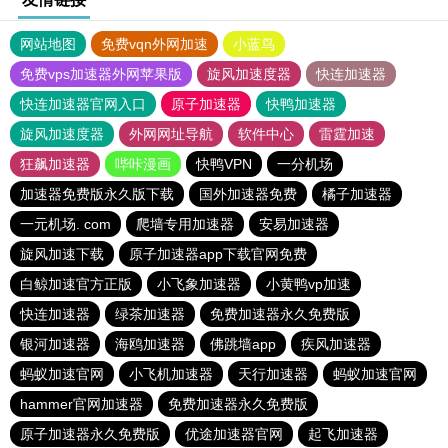
网站地图
免费vqn外网加速
小蓝鸟
免费vps加速器外网苹果版
旋风加速度器
快连加速器
快连加速器官网入口
原子加速器
快鸭加速器
旋风加速度器
外网网址导航
软件中心
雷霆加速
狂飙加速器
哔咔漫画
快鸭VPN
一分机场
加速器免费版永久版下载
国外加速器免费
橘子加速器
一元机场. com
爬墙专用加速器
安易加速器
旋风加速下载
原子加速器app下载官网免费
白鲸加速官方正版
小飞象加速器
小黄鸭vp加速
快连加速器
绿茶加速器
免费加速器永久免费版
银河加速器
海鸥加速器
佛跳墙app
疾风加速器
蚂蚁加速官网
小飞机加速器
天行加速器
蚂蚁加速官网
hammer官网加速器
免费加速器永久免费版
原子加速器永久免费版
优途加速器官网
起飞加速器