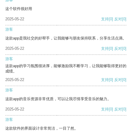
这个软件很好用
2025-05-22
支持
[0]
反对
[0]
游客
这款app是我社交的好帮手，让我能够与朋友保持联系，分享生活点滴。
2025-05-22
支持
[0]
反对
[0]
游客
这款app的学习氛围很浓厚，能够激励我不断学习，让我能够取得更好的
成绩。
2025-05-22
支持
[0]
反对
[0]
游客
这款app的音乐资源非常优质，可以让我尽情享受音乐的魅力。
2025-05-22
支持
[0]
反对
[0]
游客
这款软件的界面设计非常简洁，一目了然。