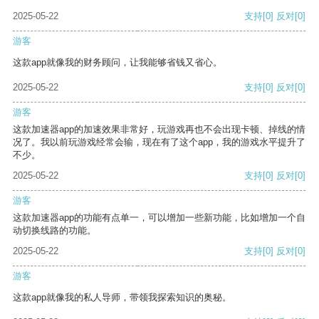
2025-05-22
支持
[0]
反对
[0]
游客
这款app就像我的财务顾问，让我能够省钱又省心。
2025-05-22
支持
[0]
反对
[0]
游客
这款加速器app的加速效果非常好，玩游戏再也不会出现卡顿、掉线的情
况了。我以前玩游戏经常会输，现在有了这个app，我的游戏水平提升了
不少。
2025-05-22
支持
[0]
反对
[0]
游客
这款加速器app的功能有点单一，可以增加一些新功能，比如增加一个自
动切换线路的功能。
2025-05-22
支持
[0]
反对
[0]
游客
这款app就像我的私人导师，带领我探索知识的奥秘。