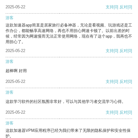
2025-05-22
支持
[0]
反对
[0]
游客
这款加速器app简直是居家旅行必备神器，无论是看视频、玩游戏还是工
作办公，都能畅享高速网络，再也不用担心网速卡顿了。以前出差的时
候，经常因为网速慢而无法正常使用网络，现在有了这个app，我再也不
用担心了。
2025-05-22
支持
[0]
反对
[0]
游客
超棒啊 好用
2025-05-22
支持
[0]
反对
[0]
游客
这款学习软件的社区氛围非常好，可以与其他学习者交流学习心得。
2025-05-22
支持
[0]
反对
[0]
游客
这款加速器VPM应用程序已经为我们带来了无限的隐私保护和安全性保
护。