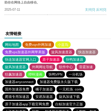
助你在网络上自由移动。
2025-07-11
支持
[0]
反对
[0]
友情链接
网站地图
免费vqn外网加速
小蓝鸟
免费vps加速器外网苹果版
旋风加速度器
快连加速器
快连加速器官网入口
原子加速器
快鸭加速器
旋风加速度器
外网网址导航
软件中心
雷霆加速
狂飙加速器
哔咔漫画
快鸭VPN
一分机场
加速器anyconnect
加速器免费版永久版下载
国外加速器免费
橘子加速器
一元机场. com
爬墙专用加速器
安易加速器
旋风加速下载
原子加速器app下载官网免费
白鲸加速官方正版