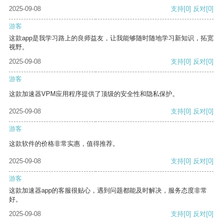
2025-09-08
支持
[0]
反对
[0]
游客
这款app是我学习路上的良师益友，让我能够随时随地学习新知识，拓宽
视野。
2025-09-08
支持
[0]
反对
[0]
游客
这款加速器VPM应用程序提供了顶级的安全性和隐私保护。
2025-09-08
支持
[0]
反对
[0]
游客
这款软件的价格非常实惠，值得推荐。
2025-09-08
支持
[0]
反对
[0]
游客
这款加速器app的客服很贴心，遇到问题都能及时解决，服务态度非常
好。
2025-09-08
支持
[0]
反对
[0]