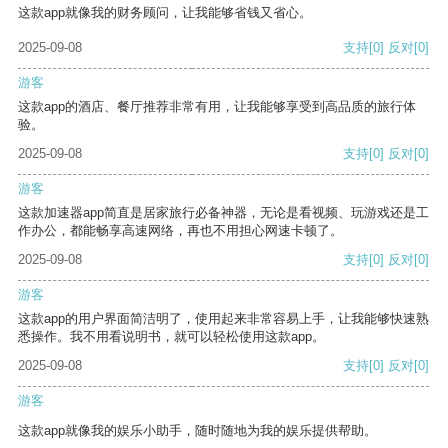
这款app就像我的财务顾问，让我能够省钱又省心。
2025-09-08
支持
[0]
反对
[0]
游客
这款app的酒店、餐厅推荐非常有用，让我能够享受到高品质的旅行体
验。
2025-09-08
支持
[0]
反对
[0]
游客
这款加速器app简直是居家旅行必备神器，无论是看视频、玩游戏还是工
作办公，都能畅享高速网络，再也不用担心网速卡顿了。
2025-09-08
支持
[0]
反对
[0]
游客
这款app的用户界面简洁明了，使用起来非常容易上手，让我能够快速熟
悉操作。我不用看说明书，就可以轻松使用这款app。
2025-09-08
支持
[0]
反对
[0]
游客
这款app就像我的娱乐小助手，随时随地为我的娱乐提供帮助。