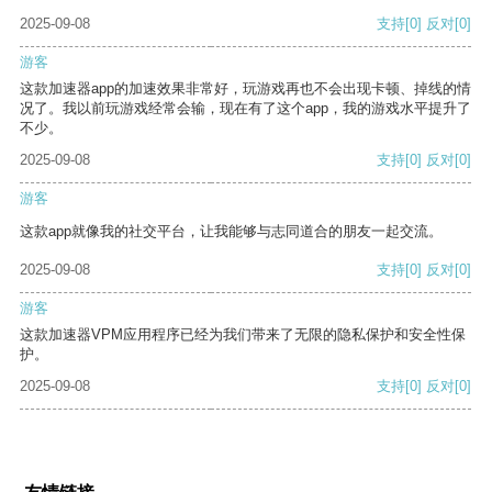
2025-09-08
支持
[0]
反对
[0]
游客
这款加速器app的加速效果非常好，玩游戏再也不会出现卡顿、掉线的情
况了。我以前玩游戏经常会输，现在有了这个app，我的游戏水平提升了
不少。
2025-09-08
支持
[0]
反对
[0]
游客
这款app就像我的社交平台，让我能够与志同道合的朋友一起交流。
2025-09-08
支持
[0]
反对
[0]
游客
这款加速器VPM应用程序已经为我们带来了无限的隐私保护和安全性保
护。
2025-09-08
支持
[0]
反对
[0]