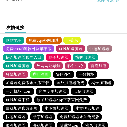
2025-08-30
支持
[0]
反对
[0]
友情链接
网站地图
免费vqn外网加速
小蓝鸟
免费vps加速器外网苹果版
旋风加速度器
快连加速器
快连加速器官网入口
原子加速器
快鸭加速器
旋风加速度器
外网网址导航
软件中心
雷霆加速
狂飙加速器
哔咔漫画
快鸭VPN
一分机场
加速器免费版永久版下载
国外加速器免费
橘子加速器
一元机场. com
爬墙专用加速器
安易加速器
旋风加速下载
原子加速器app下载官网免费
白鲸加速官方正版
小飞象加速器
小黄鸭vp加速
快连加速器
绿茶加速器
免费加速器永久免费版
银河加速器
海鸥加速器
佛跳墙app
疾风加速器