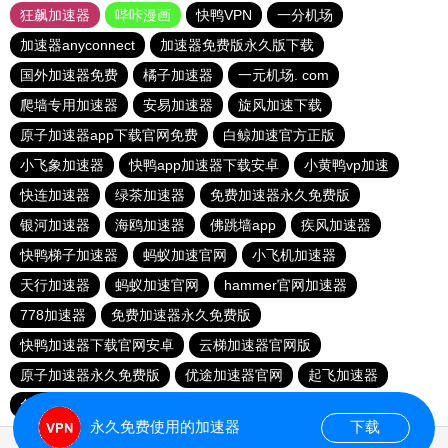
狂飙加速器
哔咔漫画
快鸭VPN
一分机场
加速器anyconnect
加速器免费版永久版下载
国外加速器免费
橘子加速器
一元机场. com
爬墙专用加速器
安易加速器
旋风加速下载
原子加速器app下载官网免费
白鲸加速官方正版
小飞象加速器
快鸭app加速器下载安卓
小黄鸭vp加速
快连加速器
绿茶加速器
免费加速器永久免费版
银河加速器
海鸥加速器
佛跳墙app
疾风加速器
快鸭梯子加速器
蚂蚁加速官网
小飞机加速器
天行加速器
蚂蚁加速官网
hammer官网加速器
778加速器
免费加速器永久免费版
快鸭加速器下载官网安卓
云梯加速器官网版
原子加速器永久免费版
优途加速器官网
起飞加速器
免费的加速器推荐
永久免费使用的加速器
下载