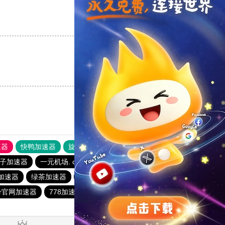
支持
[0]
反对
[0]
支持
[0]
反对
[0]
速器
快鸭加速器
旋风加速度器
外网网址导航
软件中心
子加速器
一元机场. com
爬墙专用加速器
安易加速器
加速器
绿茶加速器
免费加速器永久免费版
银河加速器
er官网加速器
778加速器
免费加速器永久免费版