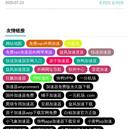
2025-07-23
支持
[0]
反对
[0]
友情链接
网站地图
免费vqn外网加速
小蓝鸟
免费vps加速器外网苹果版
旋风加速度器
快连加速器
快连加速器官网入口
原子加速器
快鸭加速器
旋风加速度器
外网网址导航
软件中心
雷霆加速
狂飙加速器
哔咔漫画
快鸭VPN
一分机场
加速器anyconnect
加速器免费版永久版下载
国外加速器免费
橘子加速器
一元机场. com
爬墙专用加速器
安易加速器
旋风加速下载
原子加速器app下载官网免费
白鲸加速官方正版
小飞象加速器
快鸭app加速器下载安卓
小黄鸭vp加速