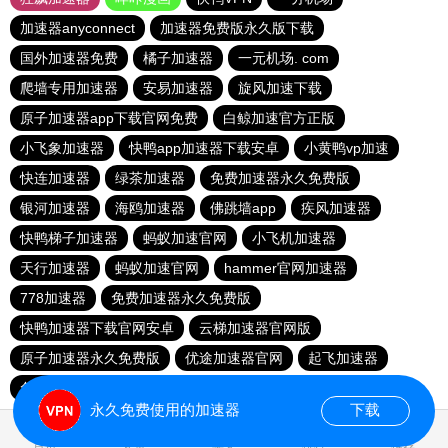
加速器anyconnect
加速器免费版永久版下载
国外加速器免费
橘子加速器
一元机场. com
爬墙专用加速器
安易加速器
旋风加速下载
原子加速器app下载官网免费
白鲸加速官方正版
小飞象加速器
快鸭app加速器下载安卓
小黄鸭vp加速
快连加速器
绿茶加速器
免费加速器永久免费版
银河加速器
海鸥加速器
佛跳墙app
疾风加速器
快鸭梯子加速器
蚂蚁加速官网
小飞机加速器
天行加速器
蚂蚁加速官网
hammer官网加速器
778加速器
免费加速器永久免费版
快鸭加速器下载官网安卓
云梯加速器官网版
原子加速器永久免费版
优途加速器官网
起飞加速器
免费的加速器推荐
永久免费使用的加速器
下载
0.019998s
首页
安卓
苹果
排行
推荐