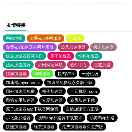
友情链接
网站地图
免费vqn外网加速
小蓝鸟
免费vps加速器外网苹果版
旋风加速度器
快连加速器
快连加速器官网入口
原子加速器
快鸭加速器
旋风加速度器
外网网址导航
软件中心
雷霆加速
狂飙加速器
哔咔漫画
快鸭VPN
一分机场
加速器anyconnect
加速器免费版永久版下载
国外加速器免费
橘子加速器
一元机场. com
爬墙专用加速器
安易加速器
旋风加速下载
原子加速器app下载官网免费
白鲸加速官方正版
小飞象加速器
快鸭app加速器下载安卓
小黄鸭vp加速
快连加速器
绿茶加速器
免费加速器永久免费版