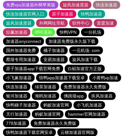
免费vps加速器外网苹果版
旋风加速度器
快连加速器
快连加速器官网入口
原子加速器
快鸭加速器
旋风加速度器
外网网址导航
软件中心
雷霆加速
狂飙加速器
哔咔漫画
快鸭VPN
一分机场
加速器anyconnect
加速器免费版永久版下载
国外加速器免费
橘子加速器
一元机场. com
爬墙专用加速器
安易加速器
旋风加速下载
原子加速器app下载官网免费
白鲸加速官方正版
小飞象加速器
快鸭app加速器下载安卓
小黄鸭vp加速
快连加速器
绿茶加速器
免费加速器永久免费版
银河加速器
海鸥加速器
佛跳墙app
疾风加速器
快鸭梯子加速器
蚂蚁加速官网
小飞机加速器
天行加速器
蚂蚁加速官网
hammer官网加速器
778加速器
免费加速器永久免费版
快鸭加速器下载官网安卓
云梯加速器官网版