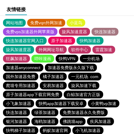
友情链接
网站地图
免费vqn外网加速
小蓝鸟
免费vps加速器外网苹果版
旋风加速度器
快连加速器
快连加速器官网入口
原子加速器
快鸭加速器
旋风加速度器
外网网址导航
软件中心
雷霆加速
狂飙加速器
哔咔漫画
快鸭VPN
一分机场
加速器anyconnect
加速器免费版永久版下载
国外加速器免费
橘子加速器
一元机场. com
爬墙专用加速器
安易加速器
旋风加速下载
原子加速器app下载官网免费
白鲸加速官方正版
小飞象加速器
快鸭app加速器下载安卓
小黄鸭vp加速
快连加速器
绿茶加速器
免费加速器永久免费版
银河加速器
海鸥加速器
佛跳墙app
疾风加速器
快鸭梯子加速器
蚂蚁加速官网
小飞机加速器