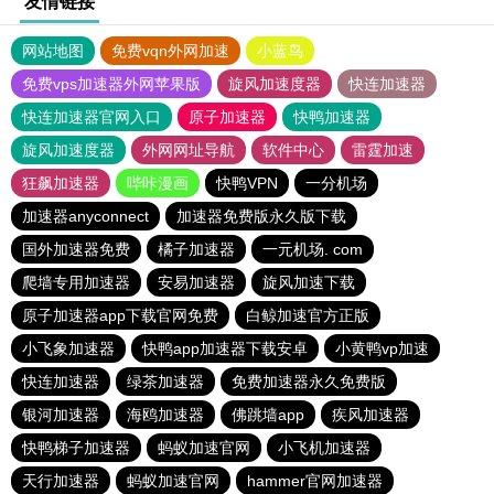
友情链接
网站地图
免费vqn外网加速
小蓝鸟
免费vps加速器外网苹果版
旋风加速度器
快连加速器
快连加速器官网入口
原子加速器
快鸭加速器
旋风加速度器
外网网址导航
软件中心
雷霆加速
狂飙加速器
哔咔漫画
快鸭VPN
一分机场
加速器anyconnect
加速器免费版永久版下载
国外加速器免费
橘子加速器
一元机场. com
爬墙专用加速器
安易加速器
旋风加速下载
原子加速器app下载官网免费
白鲸加速官方正版
小飞象加速器
快鸭app加速器下载安卓
小黄鸭vp加速
快连加速器
绿茶加速器
免费加速器永久免费版
银河加速器
海鸥加速器
佛跳墙app
疾风加速器
快鸭梯子加速器
蚂蚁加速官网
小飞机加速器
天行加速器
蚂蚁加速官网
hammer官网加速器