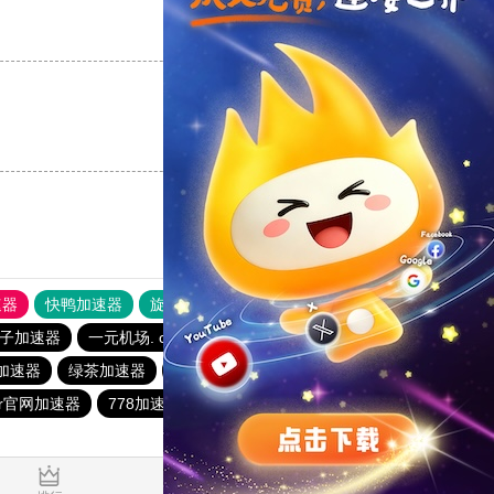
支持
[0]
反对
[0]
支持
[0]
反对
[0]
速器
快鸭加速器
旋风加速度器
外网网址导航
软件中心
子加速器
一元机场. com
爬墙专用加速器
安易加速器
加速器
绿茶加速器
免费加速器永久免费版
银河加速器
er官网加速器
778加速器
免费加速器永久免费版