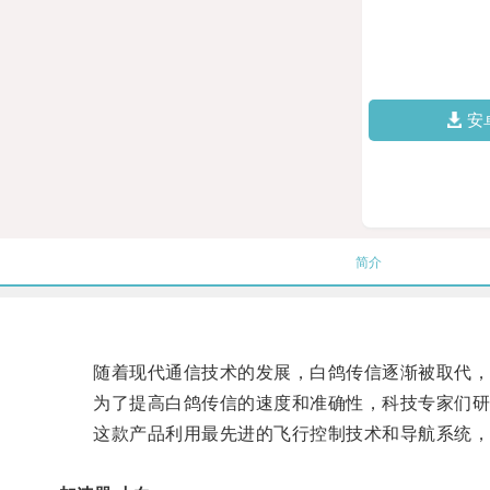
安
简介
随着现代通信技术的发展，白鸽传信逐渐被取代，
为了提高白鸽传信的速度和准确性，科技专家们研
这款产品利用最先进的飞行控制技术和导航系统，