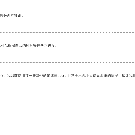
己感兴趣的知识。
我可以根据自己的时间安排学习进度。
放心。我以前使用过一些其他的加速器app，经常会出现个人信息泄露的情况，这让我