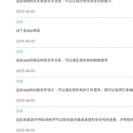
这款app的音乐资源非常优质，可以让我尽情享受音乐的魅力。
2025-06-05
游客
这个是app神器
2025-06-05
游客
这款app的商品种类非常丰富，可以满足我所有的购物需求。
2025-06-05
游客
这款app的功能非常强大，可以满足我所有的工作需求。我可以使用它来
2025-06-05
游客
这款加速器VPM应用程序可以给你提供最高速度和安全性的连接，并帮助
2025-06-05