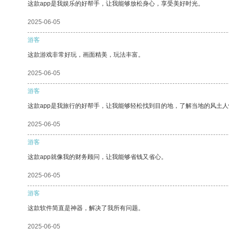
这款app是我娱乐的好帮手，让我能够放松身心，享受美好时光。
2025-06-05
游客
这款游戏非常好玩，画面精美，玩法丰富。
2025-06-05
游客
这款app是我旅行的好帮手，让我能够轻松找到目的地，了解当地的风土人
2025-06-05
游客
这款app就像我的财务顾问，让我能够省钱又省心。
2025-06-05
游客
这款软件简直是神器，解决了我所有问题。
2025-06-05