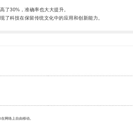
了30%，准确率也大大提升。
现了科技在保留传统文化中的应用和创新能力。
你在网络上自由移动。