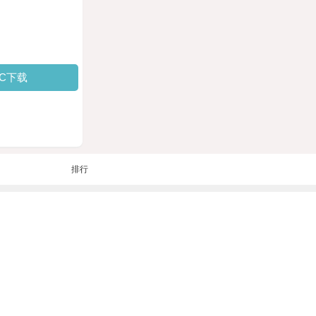
PC下载
排行