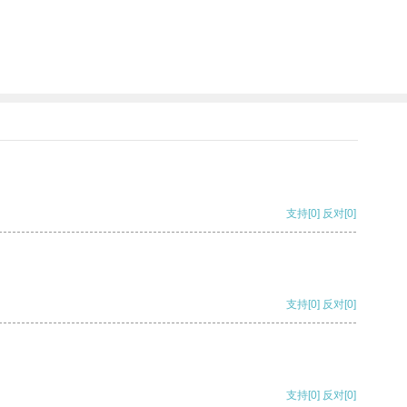
支持
[0]
反对
[0]
支持
[0]
反对
[0]
支持
[0]
反对
[0]