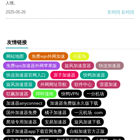
人情。
2025-05-26
支持
[0]
反对
[0]
友情链接
网站地图
免费vqn外网加速
小蓝鸟
免费vps加速器外网苹果版
旋风加速度器
快连加速器
快连加速器官网入口
原子加速器
快鸭加速器
旋风加速度器
外网网址导航
软件中心
雷霆加速
狂飙加速器
哔咔漫画
快鸭VPN
一分机场
加速器anyconnect
加速器免费版永久版下载
国外加速器免费
橘子加速器
一元机场. com
爬墙专用加速器
安易加速器
旋风加速下载
原子加速器app下载官网免费
白鲸加速官方正版