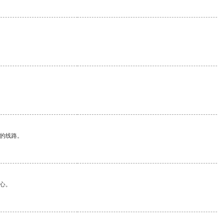
区的线路。
心。