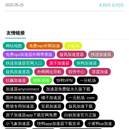
2025-05-25
支持
[0]
反对
[0]
友情链接
网站地图
免费vqn外网加速
小蓝鸟
免费vps加速器外网苹果版
旋风加速度器
快连加速器
快连加速器官网入口
原子加速器
快鸭加速器
旋风加速度器
外网网址导航
软件中心
雷霆加速
狂飙加速器
哔咔漫画
快鸭VPN
一分机场
加速器anyconnect
加速器免费版永久版下载
国外加速器免费
橘子加速器
一元机场. com
爬墙专用加速器
安易加速器
旋风加速下载
原子加速器app下载官网免费
白鲸加速官方正版
小飞象加速器
快鸭app加速器下载安卓
小黄鸭vp加速