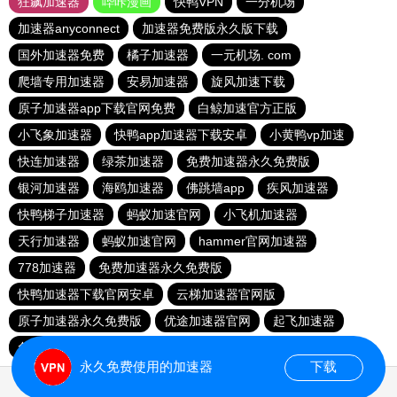
狂飙加速器
哔咔漫画
快鸭VPN
一分机场
加速器anyconnect
加速器免费版永久版下载
国外加速器免费
橘子加速器
一元机场. com
爬墙专用加速器
安易加速器
旋风加速下载
原子加速器app下载官网免费
白鲸加速官方正版
小飞象加速器
快鸭app加速器下载安卓
小黄鸭vp加速
快连加速器
绿茶加速器
免费加速器永久免费版
银河加速器
海鸥加速器
佛跳墙app
疾风加速器
快鸭梯子加速器
蚂蚁加速官网
小飞机加速器
天行加速器
蚂蚁加速官网
hammer官网加速器
778加速器
免费加速器永久免费版
快鸭加速器下载官网安卓
云梯加速器官网版
原子加速器永久免费版
优途加速器官网
起飞加速器
免费的加速器推荐
永久免费使用的加速器
下载