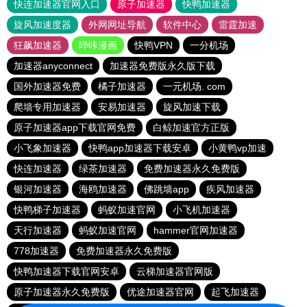
快连加速器官网入口
原子加速器
快鸭加速器
旋风加速度器
外网网址导航
软件中心
雷霆加速
狂飙加速器
哔咔漫画
快鸭VPN
一分机场
加速器anyconnect
加速器免费版永久版下载
国外加速器免费
橘子加速器
一元机场. com
爬墙专用加速器
安易加速器
旋风加速下载
原子加速器app下载官网免费
白鲸加速官方正版
小飞象加速器
快鸭app加速器下载安卓
小黄鸭vp加速
快连加速器
绿茶加速器
免费加速器永久免费版
银河加速器
海鸥加速器
佛跳墙app
疾风加速器
快鸭梯子加速器
蚂蚁加速官网
小飞机加速器
天行加速器
蚂蚁加速官网
hammer官网加速器
778加速器
免费加速器永久免费版
快鸭加速器下载官网安卓
云梯加速器官网版
原子加速器永久免费版
优途加速器官网
起飞加速器